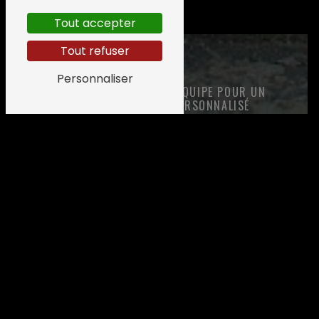
Tout accepter
Tout refuser
Personnaliser
DISCUTEZ AVEC NOTRE ÉQUIPE POUR UN
ACCOMPAGNEMENT PERSONNALISÉ
Une question ? Nous
sommes là pour vous
répondre !
Pour toute demande concernant nos
pièces détachées
, nos
services
d’entretien
et de
réparation
, ou
l’
achat et la vente de véhicules
,
n’hésitez pas à nous joindre. Notre
équipe est à votre écoute pour vous
conseiller et vous offrir des solutions